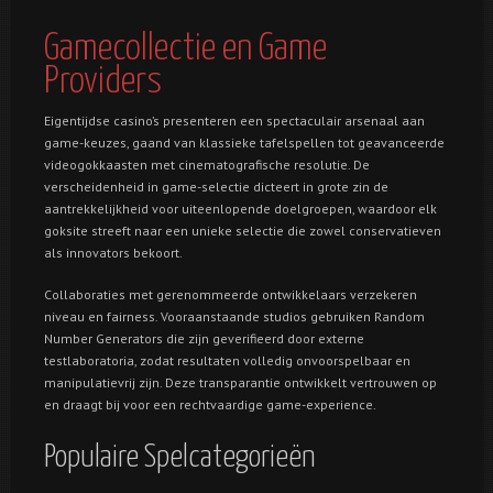
Gamecollectie en Game
Providers
Eigentijdse casino’s presenteren een spectaculair arsenaal aan
game-keuzes, gaand van klassieke tafelspellen tot geavanceerde
videogokkaasten met cinematografische resolutie. De
verscheidenheid in game-selectie dicteert in grote zin de
aantrekkelijkheid voor uiteenlopende doelgroepen, waardoor elk
goksite streeft naar een unieke selectie die zowel conservatieven
als innovators bekoort.
Collaboraties met gerenommeerde ontwikkelaars verzekeren
niveau en fairness. Vooraanstaande studios gebruiken Random
Number Generators die zijn geverifieerd door externe
testlaboratoria, zodat resultaten volledig onvoorspelbaar en
manipulatievrij zijn. Deze transparantie ontwikkelt vertrouwen op
en draagt bij voor een rechtvaardige game-experience.
Populaire Spelcategorieën