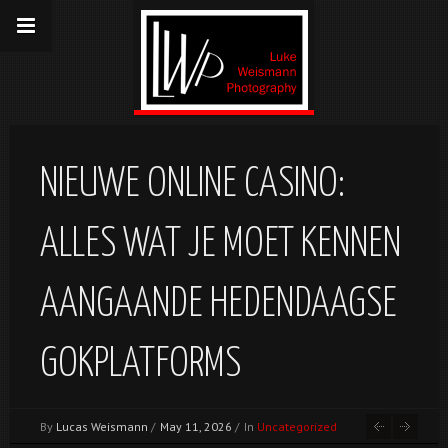
NIEUWE ONLINE CASINO:
ALLES WAT JE MOET KENNEN
AANGAANDE HEDENDAAGSE
GOKPLATFORMS
By
Lucas Weismann
/
May 11, 2026
/
In
Uncategorized